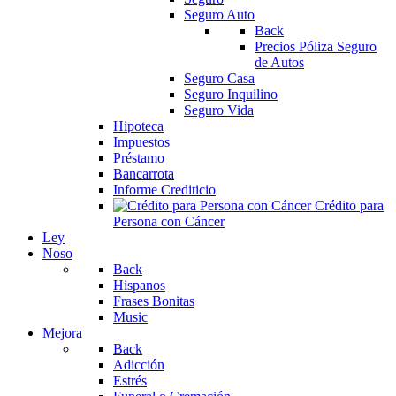
Seguro Auto
Back
Precios Póliza Seguro
de Autos
Seguro Casa
Seguro Inquilino
Seguro Vida
Hipoteca
Impuestos
Préstamo
Bancarrota
Informe Crediticio
Crédito para
Persona con Cáncer
Ley
Noso
Back
Hispanos
Frases Bonitas
Music
Mejora
Back
Adicción
Estrés