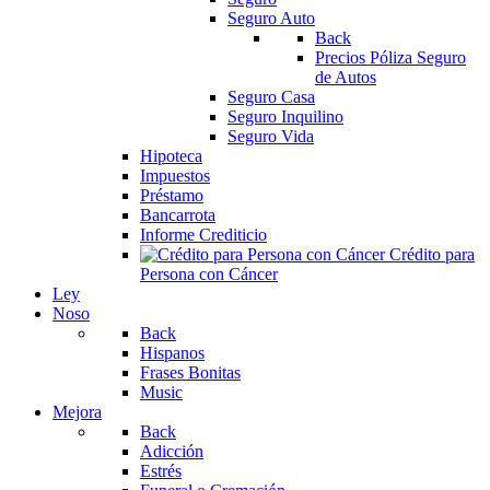
Seguro Auto
Back
Precios Póliza Seguro
de Autos
Seguro Casa
Seguro Inquilino
Seguro Vida
Hipoteca
Impuestos
Préstamo
Bancarrota
Informe Crediticio
Crédito para
Persona con Cáncer
Ley
Noso
Back
Hispanos
Frases Bonitas
Music
Mejora
Back
Adicción
Estrés