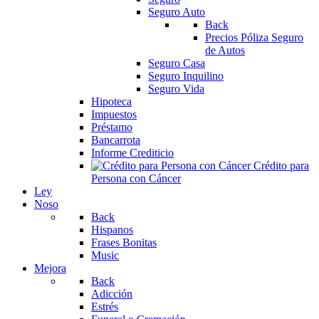
Seguro Auto
Back
Precios Póliza Seguro
de Autos
Seguro Casa
Seguro Inquilino
Seguro Vida
Hipoteca
Impuestos
Préstamo
Bancarrota
Informe Crediticio
Crédito para
Persona con Cáncer
Ley
Noso
Back
Hispanos
Frases Bonitas
Music
Mejora
Back
Adicción
Estrés