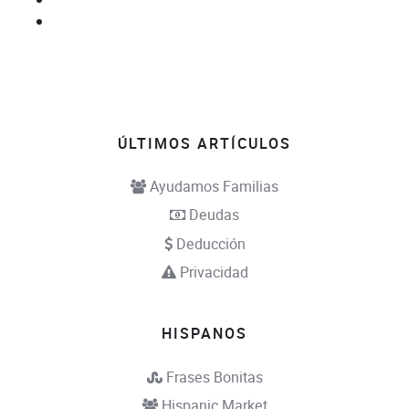
Donar Carro para Ciegos
Llame 24 horas en español
Ayudar Hombres y Mujeres
ÚLTIMOS ARTÍCULOS
Ayudamos Familias
Deudas
Deducción
Privacidad
HISPANOS
Frases Bonitas
Hispanic Market