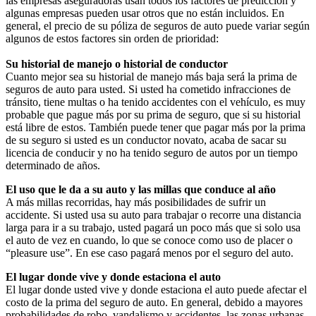
las empresas aseguradoras usan todos los factores de predicción y
algunas empresas pueden usar otros que no están incluidos. En
general, el precio de su póliza de seguros de auto puede variar según
algunos de estos factores sin orden de prioridad:
Su historial de manejo o historial de conductor
Cuanto mejor sea su historial de manejo más baja será la prima de
seguros de auto para usted. Si usted ha cometido infracciones de
tránsito, tiene multas o ha tenido accidentes con el vehículo, es muy
probable que pague más por su prima de seguro, que si su historial
está libre de estos. También puede tener que pagar más por la prima
de su seguro si usted es un conductor novato, acaba de sacar su
licencia de conducir y no ha tenido seguro de autos por un tiempo
determinado de años.
El uso que le da a su auto y las millas que conduce al año
A más millas recorridas, hay más posibilidades de sufrir un
accidente. Si usted usa su auto para trabajar o recorre una distancia
larga para ir a su trabajo, usted pagará un poco más que si solo usa
el auto de vez en cuando, lo que se conoce como uso de placer o
“pleasure use”. En ese caso pagará menos por el seguro del auto.
El lugar donde vive y donde estaciona el auto
El lugar donde usted vive y donde estaciona el auto puede afectar el
costo de la prima del seguro de auto. En general, debido a mayores
probabilidades de robo, vandalismo y accidentes, las zonas urbanas