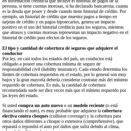
en información crediticia que incluye el historial de pagos de la
persona, si tiene cuentas morosas, si ha declarado bancarrota, cuanta
es la deuda que posee y desde cuando tiene historial de crédito. Por
ejemplo, un historial de crédito que muestra pagos a tiempo en
tarjetas de crédito y en pagos hipotecarios, genera un impacto
positivo en el uso del historial crediticio para los seguros, mientras
que atrasos y cuentas morosas representan un impacto negativo en el
historial de crédito para efectos de los seguros.
El tipo y cantidad de cobertura de seguros que adquiere el
conductor
Por ley, en casi todos los estados del país, un conductor está
obligado a poseer una cobertura mínima de seguro de
responsabilidad civil (liability insurance). Cada estado determina los
límites de cobertura requeridos en el estado, por lo general son muy
bajos y la gran mayoría debería considerar contratar más del mínimo
requerido de cobertura. Es más, la cantidad de cobertura
recomendada suele ser diez veces más que el mínimo requerido por
las leyes del estado.
Si usted
compra un auto nuevo
o un
modelo reciente
(o está
financiando el auto), es muy probable que adquiera la
cobertura
electiva contra choques
(collision coverage) y la cobertura para
otros daños diferentes a choque o extensiva (comprehensive), que
reparará o repondrá el auto por daños que sufra debido al clima,