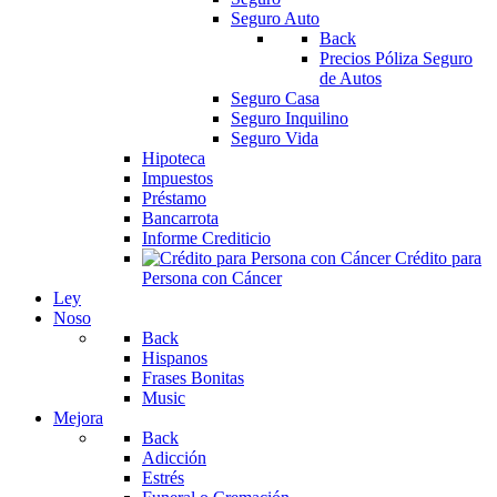
Seguro Auto
Back
Precios Póliza Seguro
de Autos
Seguro Casa
Seguro Inquilino
Seguro Vida
Hipoteca
Impuestos
Préstamo
Bancarrota
Informe Crediticio
Crédito para
Persona con Cáncer
Ley
Noso
Back
Hispanos
Frases Bonitas
Music
Mejora
Back
Adicción
Estrés