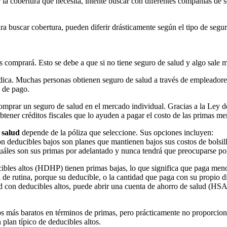
 la cobertura que necesita, intente buscar con diferentes compañías de 
para buscar cobertura, pueden diferir drásticamente según el tipo de se
 comprará. Esto se debe a que si no tiene seguro de salud y algo sale ma
édica. Muchas personas obtienen seguro de salud a través de empleadores
 de pago.
comprar un seguro de salud en el mercado individual. Gracias a la Ley 
tener créditos fiscales que lo ayuden a pagar el costo de las primas me
 salud
depende de la póliza que seleccione. Sus opciones incluyen:
n deducibles bajos son planes que mantienen bajos sus costos de bolsill
uáles son sus primas por adelantado y nunca tendrá que preocuparse por
ibles altos (HDHP) tienen primas bajas, lo que significa que paga meno
de rutina, porque su deducible, o la cantidad que paga con su propio di
 con deducibles altos, puede abrir una cuenta de ahorro de salud (HSA
 los más baratos en términos de primas, pero prácticamente no proporcio
plan típico de deducibles altos.