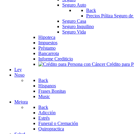
Seguro Auto
Back
Precios Póliza Seguro de
Seguro Casa
Seguro Inquilino
Seguro Vida
Hipoteca
Impuestos
Préstamo
Bancarrota
Informe Crediticio
Crédito para 
Ley
Noso
Back
Hispanos
Frases Bonitas
Music
Mejora
Back
Adicción
Estrés
Funeral o Cremación
Quiropractica