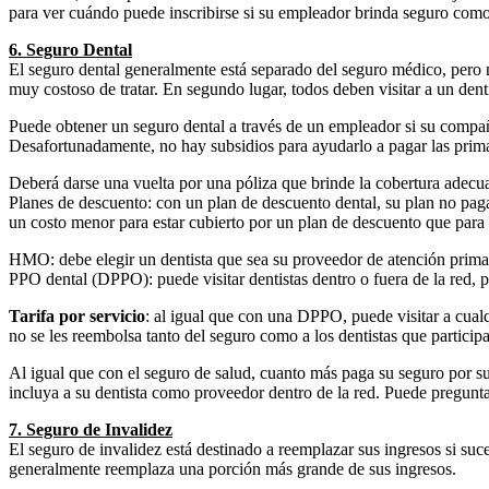
para ver cuándo puede inscribirse si su empleador brinda seguro como
6. Seguro Dental
El seguro dental generalmente está separado del seguro médico, pero no
muy costoso de tratar. En segundo lugar, todos deben visitar a un dent
Puede obtener un seguro dental a través de un empleador si su compa
Desafortunadamente, no hay subsidios para ayudarlo a pagar las prim
Deberá darse una vuelta por una póliza que brinde la cobertura adecu
Planes de descuento: con un plan de descuento dental, su plan no paga
un costo menor para estar cubierto por un plan de descuento que para 
HMO: debe elegir un dentista que sea su proveedor de atención primari
PPO dental (DPPO): puede visitar dentistas dentro o fuera de la red, pe
Tarifa por servicio
: al igual que con una DPPO, puede visitar a cualq
no se les reembolsa tanto del seguro como a los dentistas que particip
Al igual que con el seguro de salud, cuanto más paga su seguro por su 
incluya a su dentista como proveedor dentro de la red. Puede pregunta
7. Seguro de Invalidez
El seguro de invalidez está destinado a reemplazar sus ingresos si suc
generalmente reemplaza una porción más grande de sus ingresos.