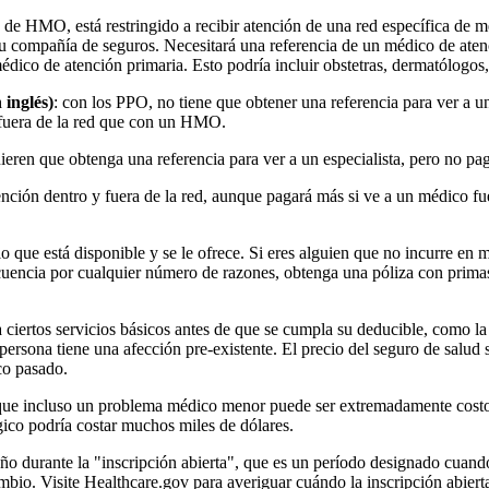
 de HMO, está restringido a recibir atención de una red específica de m
r su compañía de seguros. Necesitará una referencia de un médico de ate
médico de atención primaria. Esto podría incluir obstetras, dermatólogos
 inglés)
: con los PPO, no tiene que obtener una referencia para ver a un
n fuera de la red que con un HMO.
ieren que obtenga una referencia para ver a un especialista, pero no pag
tención dentro y fuera de la red, aunque pagará más si ve a un médico f
lo que está disponible y se le ofrece. Si eres alguien que no incurre en 
ecuencia por cualquier número de razones, obtenga una póliza con primas
a ciertos servicios básicos antes de que se cumpla su deducible, como l
persona tiene una afección pre-existente. El precio del seguro de salud
co pasado.
rque incluso un problema médico menor puede ser extremadamente costo
gico podría costar muchos miles de dólares.
 año durante la "inscripción abierta", que es un período designado cua
ambio. Visite Healthcare.gov para averiguar cuándo la inscripción abie