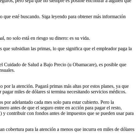
seguros, pero sepa que no siempre es posible encontrar a alguien que
guro que esté buscando. Siga leyendo para obtener más información
l, no solo está en riesgo su dinero: es su vida.
 que subsidian las primas, lo que significa que el empleador paga la
del Cuidado de Salud a Bajo Precio (u Obamacare), es posible que
nsuales.
o por la atención. Pagará primas más altas por estos planes, ya que
 pagar miles de dólares si termina necesitando servicios médicos.
s por adelantado cada mes solo para estar cubierto. Pero la
nero antes de que el seguro entre en acción para pagar el resto,
) y contribuir con fondos antes de impuestos que se pueden usar para
nan cobertura para la atención a menos que incurra en miles de dólares