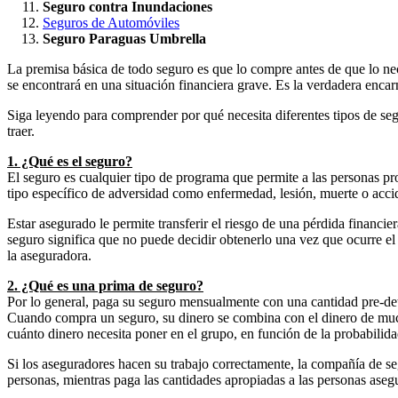
Seguro contra Inundaciones
Seguros de Automóviles
Seguro Paraguas Umbrella
La premisa básica de todo seguro es que lo compre antes de que lo nece
se encontrará en una situación financiera grave. Es la verdadera enca
Siga leyendo para comprender por qué necesita diferentes tipos de se
traer.
1. ¿Qué es el seguro?
El seguro es cualquier tipo de programa que permite a las personas pr
tipo específico de adversidad como enfermedad, lesión, muerte o acci
Estar asegurado le permite transferir el riesgo de una pérdida financie
seguro significa que no puede decidir obtenerlo una vez que ocurre el d
la aseguradora.
2. ¿Qué es una prima de seguro?
Por lo general, paga su seguro mensualmente con una cantidad pre-de
Cuando compra un seguro, su dinero se combina con el dinero de muc
cuánto dinero necesita poner en el grupo, en función de la probabilid
Si los aseguradores hacen su trabajo correctamente, la compañía de s
personas, mientras paga las cantidades apropiadas a las personas aseg