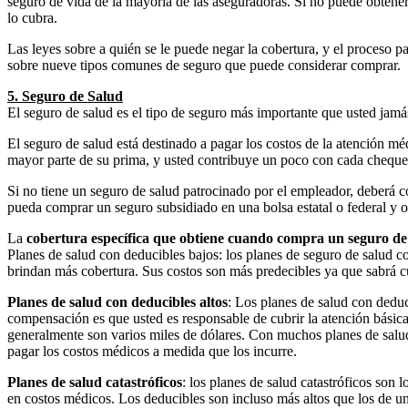
seguro de vida de la mayoría de las aseguradoras. Si no puede obtener
lo cubra.
Las leyes sobre a quién se le puede negar la cobertura, y el proceso 
sobre nueve tipos comunes de seguro que puede considerar comprar.
5. Seguro de Salud
El seguro de salud es el tipo de seguro más importante que usted jamás
El seguro de salud está destinado a pagar los costos de la atención m
mayor parte de su prima, y usted contribuye un poco con cada cheque
Si no tiene un seguro de salud patrocinado por el empleador, deberá 
pueda comprar un seguro subsidiado en una bolsa estatal o federal y ob
La
cobertura específica que obtiene cuando compra un seguro de
Planes de salud con deducibles bajos: los planes de seguro de salud co
brindan más cobertura. Sus costos son más predecibles ya que sabrá c
Planes de salud con deducibles altos
: Los planes de salud con deduc
compensación es que usted es responsable de cubrir la atención básica 
generalmente son varios miles de dólares. Con muchos planes de salud
pagar los costos médicos a medida que los incurre.
Planes de salud catastróficos
: los planes de salud catastróficos son
en costos médicos. Los deducibles son incluso más altos que los de un 