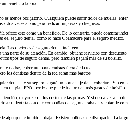
 un beneficio laboral.
 es menos obligatorio. Cualquiera puede sufrir dolor de muelas, enferme
ista dos veces al año para realizar limpiezas y chequeos.
ñía ofrece esto como un beneficio. De lo contrario, puede comprar inde
as del seguro dental, como lo hace Obamacare para el seguro médico.
ada. Las opciones de seguro dental incluyen:
 una parte de su atención. En cambio, obtiene servicios con descuento a
otros tipos de seguro dental, pero también pagará más de su bolsillo.
a y no hay cobertura para dentistas fuera de la red.
ro los dentistas dentro de la red serán más baratos.
uier dentista y su seguro pagará un porcentaje de la cobertura. Sin emb
an en un plan PPO, por lo que puede incurrir en más gastos de bolsillo.
atención, mayores son los costos de las primas. Y si desea ver a un den
rle a su dentista con qué compañías de seguros trabajan y tratar de com
ede algo que le impide trabajar. Existen políticas de discapacidad a larg