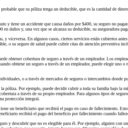
probable que su póliza tenga un deducible, que es la cantidad de diner
auto y tiene un accidente que causa daños por $400, su seguro no pagar
00 en daños y, una vez que se alcanza su deducible, su aseguradora paga
, y viceversa. En algunos casos, ciertos servicios están cubiertos ante
ible, o su seguro de salud puede cubrir citas de atención preventiva inc
puede obtener cobertura de seguro a través de un empleador. Los emple
 Cuando obtiene un seguro a través de un empleador, puede elegir uno o
ndividuales, o a través de mercados de seguros o intercambios donde p
la póliza. Por ejemplo, puede decidir cubrir a toda su familia bajo la 
 cobertura a través de su propio empleador. Para algunos tipos de segur
na protección integral.
one un beneficiario que recibirá el pago en caso de fallecimiento. Esto 
neficiario recibirá el pago del beneficio por fallecimiento cuando fallez
eguro y descubrir que no es elegible para él. Por ejemplo, alguien con u