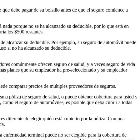
o que debe pagar de su bolsillo antes de que el seguro comience a
á nada porque no se ha alcanzado su deducible, por lo que está en
ría los $500 restantes.
s de alcanzar su deducible. Por ejemplo, su seguro de automóvil puede
luso si no ha alcanzado su deducible.
adores comúnmente ofrecen seguro de salud, y a veces seguro de vida
 más planes que su empleador ha pre-seleccionado y su empleador
uede comparar precios de múltiples proveedores de seguros.
misma póliza de seguro de salud, o puede obtener cobertura para usted y
o, como el seguro de automóviles, es posible que deba cubrir a todas
es diferente de elegir quién está cubierto por la póliza. Con una
ca.
na enfermedad terminal puede no ser elegible para la cobertura de