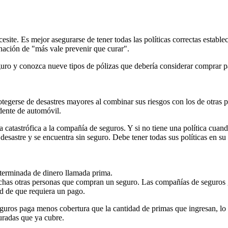
site. Es mejor asegurarse de tener todas las políticas correctas estable
rnación de "más vale prevenir que curar".
guro y conozca nueve tipos de pólizas que debería considerar comprar p
otegerse de desastres mayores al combinar sus riesgos con los de otras
dente de automóvil.
ra catastrófica a la compañía de seguros. Y si no tiene una política cuan
esastre y se encuentra sin seguro. Debe tener todas sus políticas en su 
terminada de dinero llamada prima.
has otras personas que compran un seguro. Las compañías de seguros g
ad de que requiera un pago.
eguros paga menos cobertura que la cantidad de primas que ingresan, lo
uradas que ya cubre.