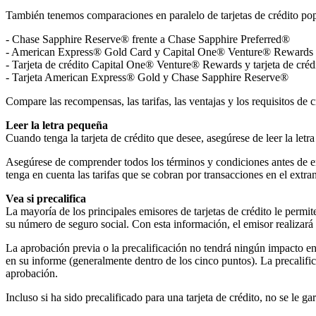
También tenemos comparaciones en paralelo de tarjetas de crédito pop
- Chase Sapphire Reserve® frente a Chase Sapphire Preferred®
- American Express® Gold Card y Capital One® Venture® Rewards 
- Tarjeta de crédito Capital One® Venture® Rewards y tarjeta de c
- Tarjeta American Express® Gold y Chase Sapphire Reserve®
Compare las recompensas, las tarifas, las ventajas y los requisitos de 
Leer la letra pequeña
Cuando tenga la tarjeta de crédito que desee, asegúrese de leer la letra 
Asegúrese de comprender todos los términos y condiciones antes de envi
tenga en cuenta las tarifas que se cobran por transacciones en el extra
Vea si precalifica
La mayoría de los principales emisores de tarjetas de crédito le permi
su número de seguro social. Con esta información, el emisor realizará u
La aprobación previa o la precalificación no tendrá ningún impacto en
en su informe (generalmente dentro de los cinco puntos). La precalifica
aprobación.
Incluso si ha sido precalificado para una tarjeta de crédito, no se le ga