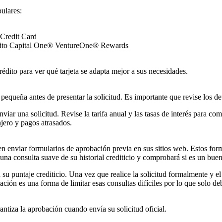
ulares:
Credit Card
rédito Capital One® VentureOne® Rewards
crédito para ver qué tarjeta se adapta mejor a sus necesidades.
pequeña antes de presentar la solicitud. Es importante que revise los deta
ar una solicitud. Revise la tarifa anual y las tasas de interés para com
njero y pagos atrasados.
ten enviar formularios de aprobación previa en sus sitios web. Estos for
na consulta suave de su historial crediticio y comprobará si es un buen 
 su puntaje crediticio. Una vez que realice la solicitud formalmente y 
ción es una forma de limitar esas consultas difíciles por lo que solo deb
rantiza la aprobación cuando envía su solicitud oficial.