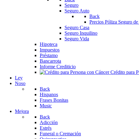
Seguro
Seguro Auto
Back
Precios Póliza Seguro de
Seguro Casa
Seguro Inquilino
Seguro Vida
Hipoteca
Impuestos
Préstamo
Bancarrota
Informe Crediticio
Crédito para 
Ley
Noso
Back
Hispanos
Frases Bonitas
Music
Mejora
Back
Adicción
Estrés
Funeral o Cremación