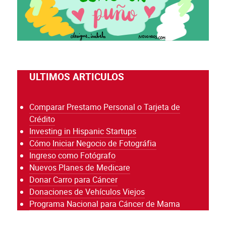
ULTIMOS ARTICULOS
Comparar Prestamo Personal o Tarjeta de
Crédito
Investing in Hispanic Startups
Cómo Iniciar Negocio de Fotográfia
Ingreso como Fotógrafo
Nuevos Planes de Medicare
Donar Carro para Cáncer
Donaciones de Vehículos Viejos
Programa Nacional para Cáncer de Mama