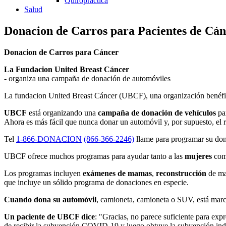
Quiropractica
Salud
Donacion de Carros para Pacientes de C
Donacion de Carros para Cáncer
La Fundacion United Breast Cáncer
- organiza una campaña de donación de automóviles
La fundacion United Breast Cáncer (UBCF), una organización benéfic
UBCF
está organizando una
campaña de donación de vehículos
pa
Ahora es más fácil que nunca donar un automóvil y, por supuesto, el r
Tel
1-866-DONACION
(866-366-2246)
llame para programar su do
UBCF ofrece muchos programas para ayudar tanto a las
mujeres
com
Los programas incluyen
exámenes de mamas
,
reconstrucción
de ma
que incluye un sólido programa de donaciones en especie.
Cuando dona su automóvil
, camioneta, camioneta o SUV, está marca
Un paciente de UBCF dice
: "Gracias, no parece suficiente para ex
de recibir la subvención COVID-19 y luego obtuve la subvención indiv