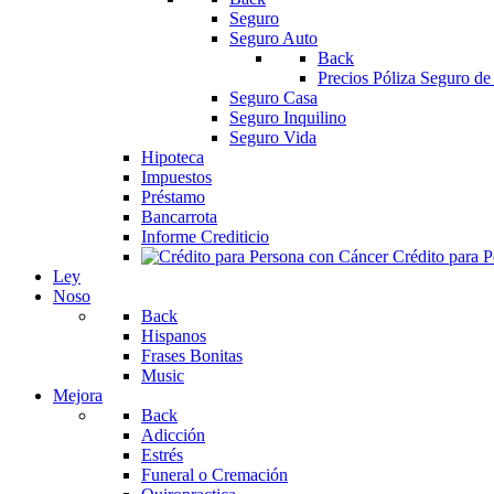
Seguro
Seguro Auto
Back
Precios Póliza Seguro de
Seguro Casa
Seguro Inquilino
Seguro Vida
Hipoteca
Impuestos
Préstamo
Bancarrota
Informe Crediticio
Crédito para 
Ley
Noso
Back
Hispanos
Frases Bonitas
Music
Mejora
Back
Adicción
Estrés
Funeral o Cremación