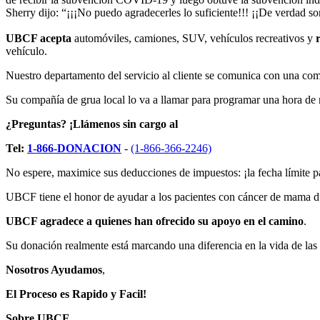
Sherry dijo: “¡¡¡No puedo agradecerles lo suficiente!!! ¡¡De verdad s
UBCF acepta
automóviles, camiones, SUV, vehículos recreativos y
vehículo.
Nuestro departamento del servicio al cliente se comunica con una com
Su compañía de grua local lo va a llamar para programar una hora de 
¿Preguntas?
¡Llámenos sin cargo al
Tel:
1-866-DONACION
-
(1-866-366-2246)
No espere, maximice sus deducciones de impuestos: ¡la fecha límite p
UBCF tiene el honor de ayudar a los pacientes con cáncer de mama dura
UBCF agradece a quienes han ofrecido su apoyo en el camino
.
Su donación realmente está marcando una diferencia en la vida de las
Nosotros Ayudamos
,
El Proceso es Rapido y Facil!
Sobre UBCF