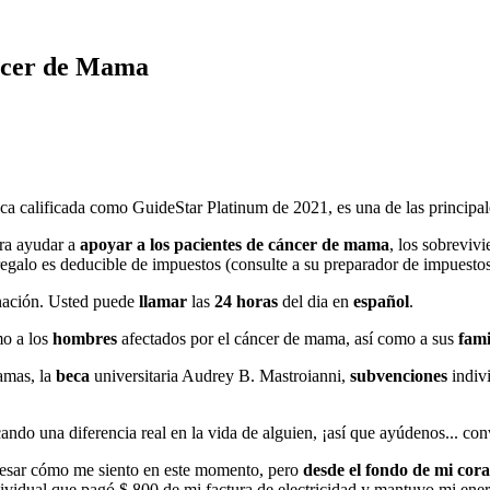
áncer de Mama
a calificada como GuideStar Platinum de 2021, es una de las principa
ra ayudar a
apoyar a los pacientes de cáncer de mama
, los sobreviv
egalo es deducible de impuestos (consulte a su preparador de impuestos
nación. Usted puede
llamar
las
24 horas
del dia en
español
.
o a los
hombres
afectados por el cáncer de mama, así como a sus
fami
mas, la
beca
universitaria Audrey B. Mastroianni,
subvenciones
indivi
ndo una diferencia real en la vida de alguien, ¡así que ayúdenos... co
presar cómo me siento en este momento, pero
desde el fondo de mi cor
idual que pagó $ 800 de mi factura de electricidad y mantuvo mi energ