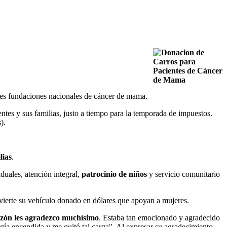
les fundaciones nacionales de cáncer de mama.
ientes y sus familias, justo a tiempo para la temporada de impuestos.
).
lias
.
duales, atención integral,
patrocinio de niños
y servicio comunitario
nvierte su vehículo donado en dólares que apoyan a mujeres.
azón les agradezco muchísimo
. Estaba tan emocionado y agradecido
ía encendida y me quitó tal carga". Al expresar su agradecimiento,